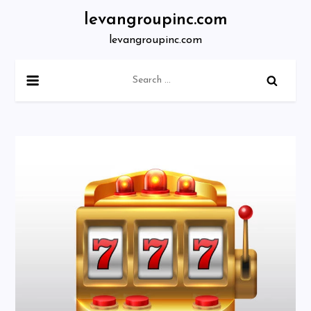
Skip
levangroupinc.com
to
levangroupinc.com
content
Search
for: