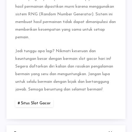
hasil permainan dipastikan murni karena menggunakan
sistem RNG (Random Number Generator). Sistem ini
membuat hasil permainan tidak dapat dimanipulasi dan
memberikan kesempatan yang sama untuk setiap
pemain.
Jadi tunggu apa lagi? Nikmati keseruan dan
keuntungan besar dengan bermain slot gacor hari ini!
Segera daftarkan diri kalian dan rasakan pengalaman
bermain yang seru dan menguntungkan. Jangan lupa
untuk selalu bermain dengan bijak dan bertanggung
jawab. Semoga beruntung dan selamat bermain!
Situs Slot Gacor