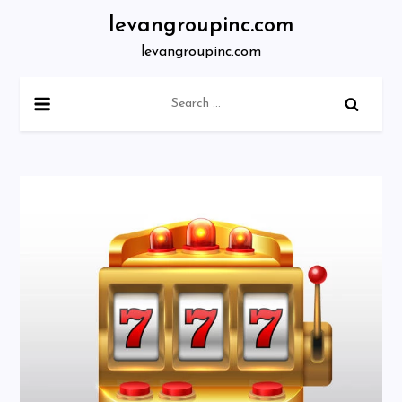
Skip
levangroupinc.com
to
levangroupinc.com
content
Search
for: