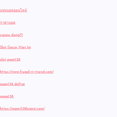
แทงบอลออนไลน์
ราคาบอล
casino dong77
Slot Gacor Hari Ini
slot agen138
https://www.frugal-rv-travel.com/
agen138 daftar
naga138
https://agen338login4.com/