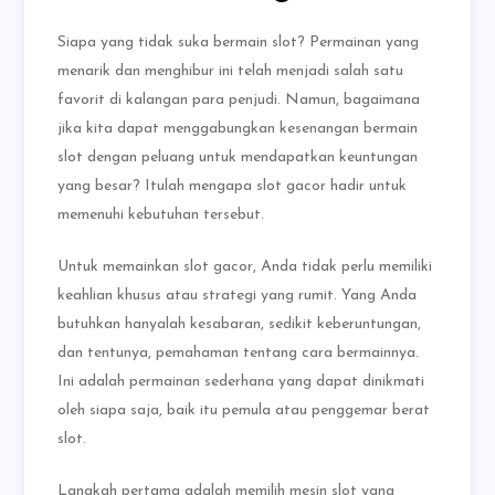
Siapa yang tidak suka bermain slot? Permainan yang
menarik dan menghibur ini telah menjadi salah satu
favorit di kalangan para penjudi. Namun, bagaimana
jika kita dapat menggabungkan kesenangan bermain
slot dengan peluang untuk mendapatkan keuntungan
yang besar? Itulah mengapa slot gacor hadir untuk
memenuhi kebutuhan tersebut.
Untuk memainkan slot gacor, Anda tidak perlu memiliki
keahlian khusus atau strategi yang rumit. Yang Anda
butuhkan hanyalah kesabaran, sedikit keberuntungan,
dan tentunya, pemahaman tentang cara bermainnya.
Ini adalah permainan sederhana yang dapat dinikmati
oleh siapa saja, baik itu pemula atau penggemar berat
slot.
Langkah pertama adalah memilih mesin slot yang