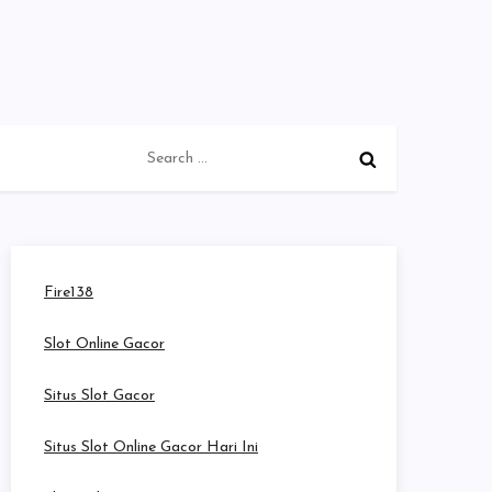
Search
for:
Fire138
Slot Online Gacor
Situs Slot Gacor
Situs Slot Online Gacor Hari Ini