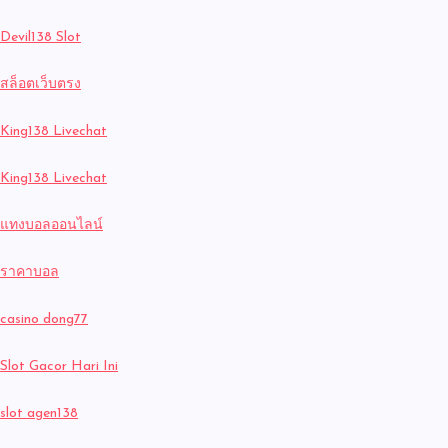
Devil138 Slot
สล็อตเว็บตรง
King138 Livechat
King138 Livechat
แทงบอลออนไลน์
ราคาบอล
casino dong77
Slot Gacor Hari Ini
slot agen138