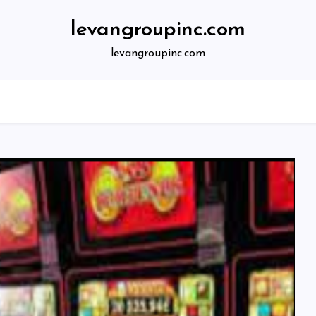
levangroupinc.com
levangroupinc.com