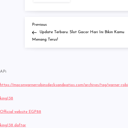
Previous
Post
Previous
Post
Update Terbaru: Slot Gacor Hari Ini Bikin Kamu
navigation
Menang Terus!
APi
https://maconwarnerrobinsdecksandpatios.com/archives/tag/warner-robins
king138
Official website EGP88
king138 daftar