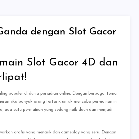
Ganda dengan Slot Gacor
main Slot Gacor 4D dan
lipat!
ling populer di dunia perjudian online. Dengan berbagai tema
ran jika banyak orang tertarik untuk mencoba permainan ini.
ia, ada satu permainan yang sedang naik daun dan menjadi
arkan grafis yang menarik dan gameplay yang seru. Dengan