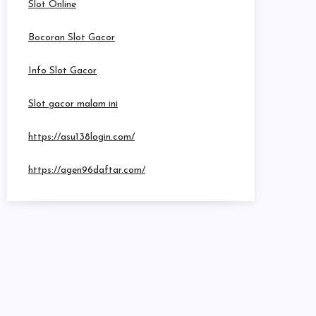
Slot Online
Bocoran Slot Gacor
Info Slot Gacor
Slot gacor malam ini
https://asu138login.com/
https://agen96daftar.com/