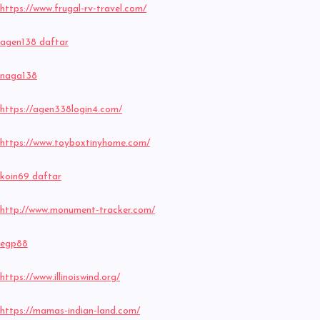
https://www.frugal-rv-travel.com/
agen138 daftar
naga138
https://agen338login4.com/
https://www.toyboxtinyhome.com/
koin69 daftar
http://www.monument-tracker.com/
egp88
https://www.illinoiswind.org/
https://mamas-indian-land.com/