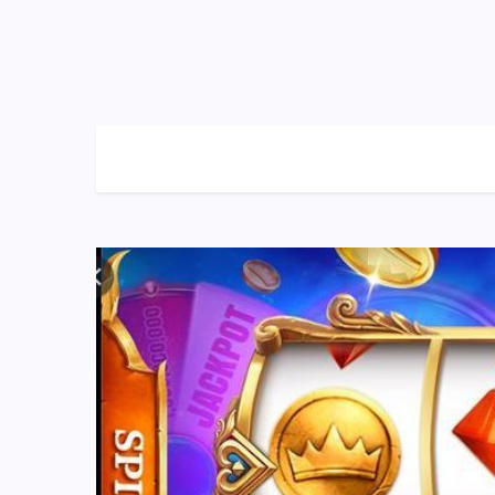
Skip
to
content