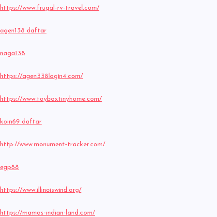
https://www.frugal-rv-travel.com/
agen138 daftar
naga138
https://agen338login4.com/
https://www.toyboxtinyhome.com/
koin69 daftar
http://www.monument-tracker.com/
egp88
https://www.illinoiswind.org/
https://mamas-indian-land.com/