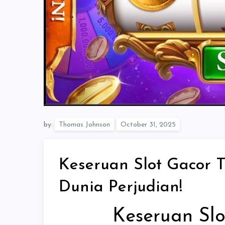
by:
Thomas Johnson
Keseruan Slot Gacor 
Dunia Perjudian!
Keseruan Slo