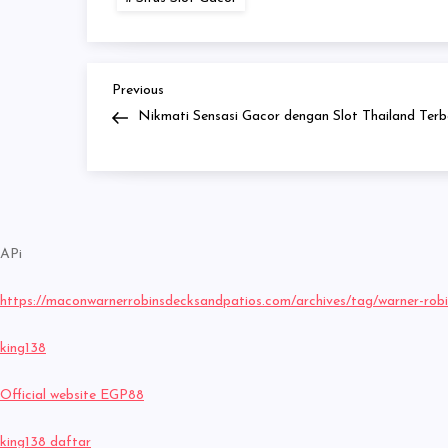
Previous
Post
Previous
Post
Nikmati Sensasi Gacor dengan Slot Thailand Terb
navigation
APi
https://maconwarnerrobinsdecksandpatios.com/archives/tag/warner-robins
king138
Official website EGP88
king138 daftar