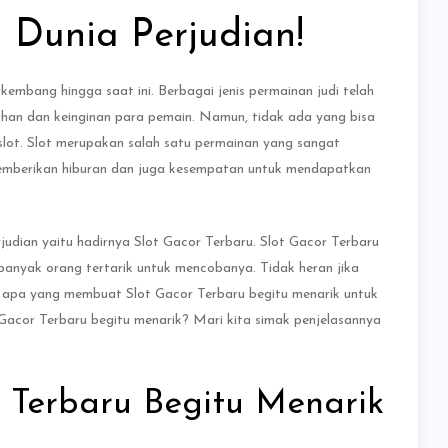
Dunia Perjudian!
kembang hingga saat ini. Berbagai jenis permainan judi telah
an dan keinginan para pemain. Namun, tidak ada yang bisa
slot. Slot merupakan salah satu permainan yang sangat
emberikan hiburan dan juga kesempatan untuk mendapatkan
rjudian yaitu hadirnya Slot Gacor Terbaru. Slot Gacor Terbaru
banyak orang tertarik untuk mencobanya. Tidak heran jika
 apa yang membuat Slot Gacor Terbaru begitu menarik untuk
Gacor Terbaru begitu menarik? Mari kita simak penjelasannya
 Terbaru Begitu Menarik