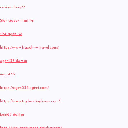
casino dong77
Slot Gacor Hari Ini
slot agen138
https://www.frugal-rv-travel.com/
agen138 daftar
naga138
https://agen338login4.com/
https://www.toyboxtinyhome.com/
koin69 daftar