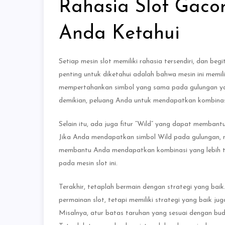
Rahasia Slot Gaco
Anda Ketahui
Setiap mesin slot memiliki rahasia tersendiri, dan be
penting untuk diketahui adalah bahwa mesin ini memili
mempertahankan simbol yang sama pada gulungan ya
demikian, peluang Anda untuk mendapatkan kombinasi
Selain itu, ada juga fitur “Wild” yang dapat membant
Jika Anda mendapatkan simbol Wild pada gulungan, m
membantu Anda mendapatkan kombinasi yang lebih tin
pada mesin slot ini.
Terakhir, tetaplah bermain dengan strategi yang ba
permainan slot, tetapi memiliki strategi yang baik
Misalnya, atur batas taruhan yang sesuai dengan bud