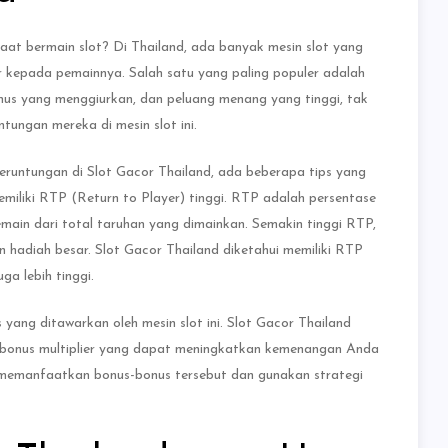
at bermain slot? Di Thailand, ada banyak mesin slot yang
 kepada pemainnya. Salah satu yang paling populer adalah
nus yang menggiurkan, dan peluang menang yang tinggi, tak
tungan mereka di mesin slot ini.
untungan di Slot Gacor Thailand, ada beberapa tips yang
memiliki RTP (Return to Player) tinggi. RTP adalah persentase
ain dari total taruhan yang dimainkan. Semakin tinggi RTP,
hadiah besar. Slot Gacor Thailand diketahui memiliki RTP
ga lebih tinggi.
yang ditawarkan oleh mesin slot ini. Slot Gacor Thailand
u bonus multiplier yang dapat meningkatkan kemenangan Anda
uk memanfaatkan bonus-bonus tersebut dan gunakan strategi