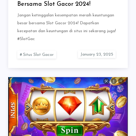
Bersama Slot Gacor 2024!
Jangan ketinggalan kesempatan meraih keuntungan
besar bersama Slot Gacor 2024! Dapatkan
kecepatan dan keuntungan di situs ini sekarang juga!
#SlotGac
Situs Slot Gacor