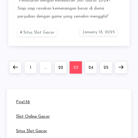
“Penasaran dengan kehebatan Slot Gacor 2024?
Siap-siap rasakan kemenangan besar di dunia
perjudian dengan game yang semakin menggila!”
Situs Slot Gacor
Posts
Previous
Page
Page
Page
Page
Page
Next
1
…
22
23
24
25
pagination
page
page
Fire138
Slot Online Gacor
Situs Slot Gacor