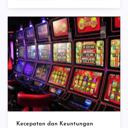
Kecepatan dan Keuntungan